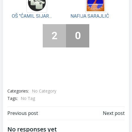
OŠ "ĆAMIL SIJARIĆ"
NAFIJA SARAJLIĆ
2
0
Categories:
No Category
Tags:
No Tag
Navigacija
Navigacija
Previous post
Next post
članaka
članaka
No responses yet