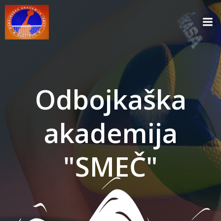
Skip
to
content
Odbojkaška
akademija
"SMEČ"