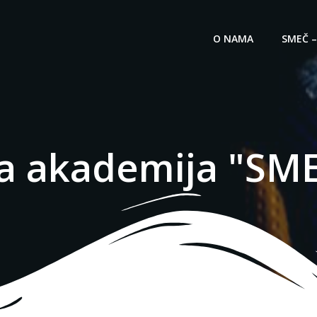
O NAMA
SMEČ –
a akademija "SM